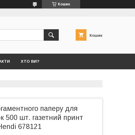
Кошик
Кошик
АКТИ
ХТО ВИ?
ргаментного паперу для
ок 500 шт. газетний принт
Hendi 678121