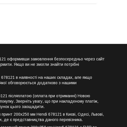
678121 оформивши замовлення безпосередньо через сайт
рмити. Якщо ви не змогли знайти потрібні
 678121 в наявності на наших складах, але якщо
р якої обговорюється додатково з нашими
8121 післяплатою (оплата при отриманні) Новою
окупку. Зверніть увагу, що при накладеному платіж,
ахунок цього заощадити.
принт 200x250 мм Hendi 678121 в Києві, Одесі, Львові,
їни, де є представництва даного перевізника.