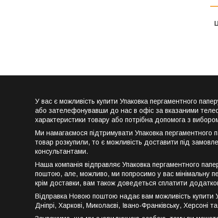
Ц
У вас є можливість купити Упаковка пергаментного пап
або зателефонувавши до нас в офіс за вказаними телеф
характеристики товару або потрібна допомога з вибором
Ми намагаємося підтримувати Упаковка пергаментного па
товар розкупили, то є можливість доставити під замов
консультантами.
Наша компанія відправляє Упаковка пергаментного папер
поштою, але, можливо, ми попросимо у вас мінімальну п
крім доставки, вам також доведеться сплатити додатков
Відправка Новою поштою надає вам можливість купити Уп
Дніпрі, Харкові, Миколаєві, Івано-Франківську, Херсоні 