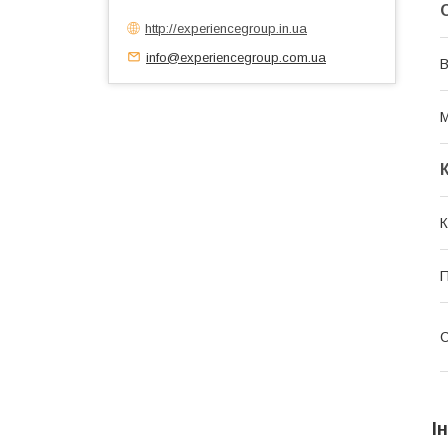
http://experiencegroup.in.ua
info@experiencegroup.com.ua
В
М
К
П
С
І