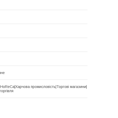
йне
d|HoReCa|Харчова промисловість|Торгові магазини|
торгівля