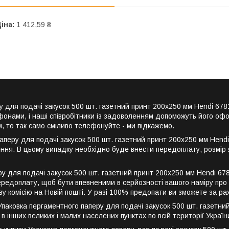
іна:
1 412,59 ₴
еру для подачі закусок 500 шт. газетний принт 200x250 мм Hendi 
онами, і наші співробітники із задоволенням допоможуть його офо
, то так само сміливо телефонуйте - ми підкажемо.
перу для подачі закусок 500 шт. газетний принт 200x250 мм Hendi
лення. В цьому випадку необхідно буде внести передоплату, розмі
у для подачі закусок 500 шт. газетний принт 200x250 мм Hendi 67
ередоплату, щоб бути впевненими в серйозності вашого наміру про п
у комісію на Новій пошті. У разі 100% предопати ви зможете за р
аковка пергаментного паперу для подачі закусок 500 шт. газетний 
та в інших великих і малих населених пунктах по всій території Укра