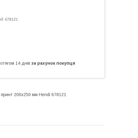
од:
678121
ротягом 14 днів
за рахунок покупця
й принт 200x250 мм Hendi 678121