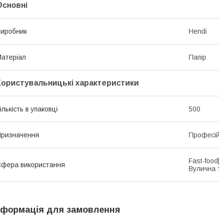
Основні
иробник
Hendi
атеріал
Папір
Користувальницькі характеристики
ількість в упаковці
500
ризначення
Професі
Fast-foo
фера використання
Вулична 
нформація для замовлення