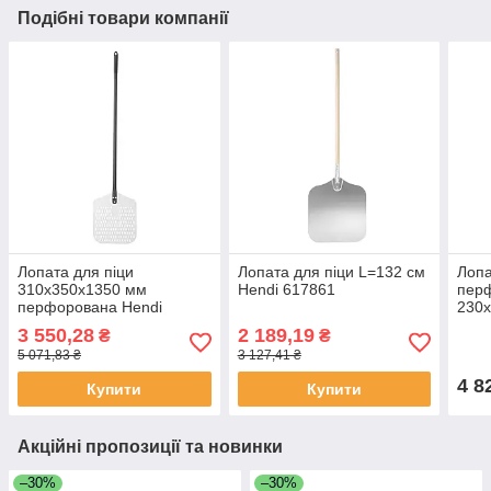
Подібні товари компанії
Лопата для піци
Лопата для піци L=132 cм
Лопа
310x350x1350 мм
Hendi 617861
перф
перфорована Hendi
230x
617137
618
3 550,28
2 189,19
₴
₴
5 071,83 ₴
3 127,41 ₴
4 8
Купити
Купити
Акційні пропозиції та новинки
–30%
–30%