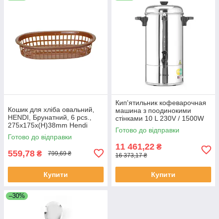
Кип'ятильник кофеварочная
Кошик для хліба овальний,
машина з поодинокими
HENDI, Брунатний, 6 pcs.,
стінками 10 L 230V / 1500W
275x175x(H)38mm Hendi
387x275x(H)530 мм Hendi
Готово до відправки
426296
208106
Готово до відправки
11 461,22
₴
559,78
₴
799,69 ₴
16 373,17 ₴
Купити
Купити
–30%