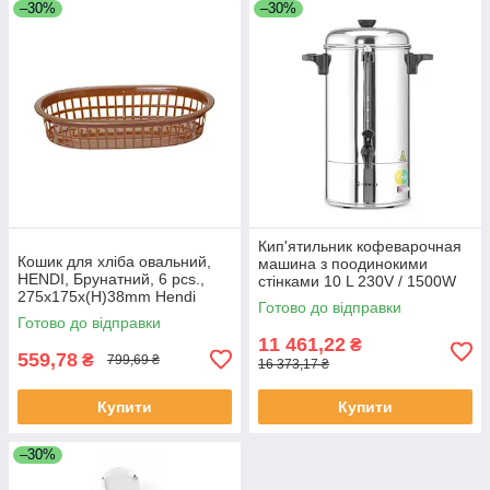
–30%
–30%
Кип'ятильник кофеварочная
Кошик для хліба овальний,
машина з поодинокими
HENDI, Брунатний, 6 pcs.,
стінками 10 L 230V / 1500W
275x175x(H)38mm Hendi
387x275x(H)530 мм Hendi
Готово до відправки
426296
208106
Готово до відправки
11 461,22
₴
559,78
₴
799,69 ₴
16 373,17 ₴
Купити
Купити
–30%