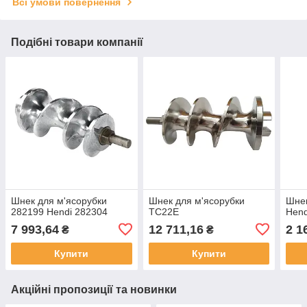
Всі умови повернення
Подібні товари компанії
Шнек для м'ясорубки
Шнек для м'ясорубки
Шнек
282199 Hendi 282304
TC22Е
Hend
7 993,64
12 711,16
2 1
₴
₴
Купити
Купити
Акційні пропозиції та новинки