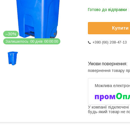
Готово до відправки
Купити
–30%
Залишилось
0
0
днів
0
0
0
0
0
0
+380 (66) 208-47-13
повернення товару п
У компанії підключені
будь-який товар не п