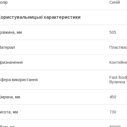
олір
Синій
Користувальницькі характеристики
овжина, мм
505
атеріал
Пластма
ризначення
Контейне
Fast-foo
фера використання
Вулична 
ирина, мм
450
исота, мм
730
б'єм, мл
80000