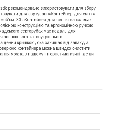
stik рекомендовано використовувати для збору
ристовувати для сортуванняКонтейнер для сміття
ммоб’єм: 80 лКонтейнер для сміття на колесах —
олісною конструкцією та ергономічною ручкою
мадського секторубак має педаль для
ля зовнішнього та внутрішнього
нащений кришкою, яка захищає від запаху, а
— поверхню контейнера можна швидко очистити
ання можна в нашому інтернет-магазині, де ви