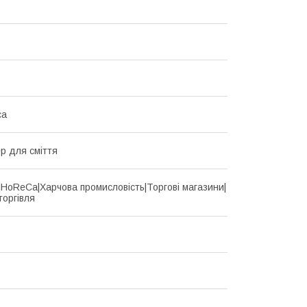
са
р для сміття
d|HoReCa|Харчова промисловість|Торгові магазини|
торгівля