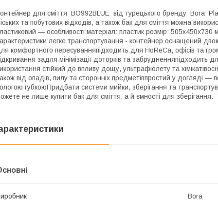
онтейнер для сміття BO992BLUE від турецького бренду Bora Pla
іських та побутових відходів, а також бак для сміття можна вико
ластиковий — особливості:матеріал: пластик розмір: 505х450х730 
арактеристики:легке транспортування - контейнер оснащений двок
ля комфортного пересуванняпідходить для HoReCa, офісів та гро
ідкривання задля мінімізації доторків та забрудненняпідходить д
икористання стійкий до впливу дощу, ультрафіолету та хімікатівос
акож від опадів, пилу та сторонніх предметівпростий у догляді 
ологою губкоюПридбати системи мийки, зберігання та транспортув
ожете не лише купити бак для сміття, а й ємності для зберігання.
арактеристики
Основні
иробник
Bora