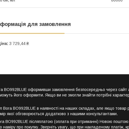
нформація для замовлення
іна:
3 729,44 ₴
 Bora BO992BLUE оформивши замовлення безпосередньо через сайт 
можуть його оформити. Якщо ви не змогли знайти потрібні характер
л Bora BO992BLUE в наявності на наших складах, але якщо товар р
мір якої обговорюється додатково з нашими консультантами.
ora BO992BLUE післяплатою (оплата при отриманні) Новою поштою, 
 наміру про покупку. Зверніть увагу, що при накладеному платіж, 