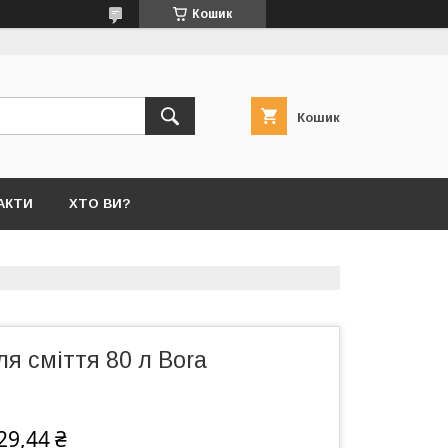
Кошик
Кошик
АКТИ
ХТО ВИ?
я сміття 80 л Bora
29,44 ₴