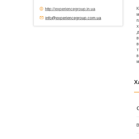
К
http://experiencegroup.in.ua
м
info@experiencegroup.com.ua
п
х
д
в
в
т
в
м
Х
В