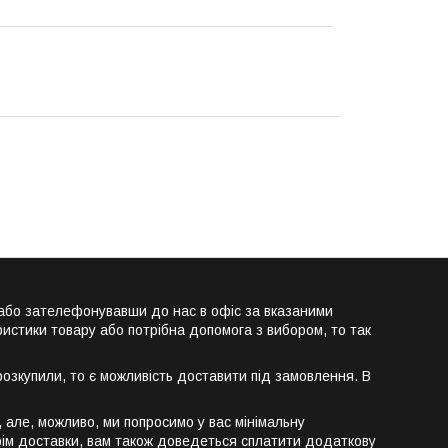
або зателефонувавши до нас в офіс за вказаними
истики товару або потрібна допомога з вибором, то так
озкупили, то є можливість доставити під замовлення. В
але, можливо, ми попросимо у вас мінімальну
крім доставки, вам також доведеться сплатити додаткову