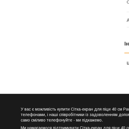
С
д
І
Ц
У вас є можливість купити Сітка-екран для піци 40 см
телефонами, і наші співробітники із задоволенням допо
само сміливо телефонуйте - ми підкажемо.
Ми намагаємося підтримувати Сітка-екран для піци 40 с