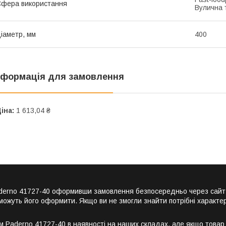
фера використання
Вулична 
іаметр, мм
400
нформація для замовлення
іна:
1 613,04 ₴
 Paderno 41727-40 оформивши замовлення безпосередньо через сай
можуть його оформити. Якщо ви не змогли знайти потрібні характер
м Paderno 41727-40 в наявності на наших складах, але якщо товар 