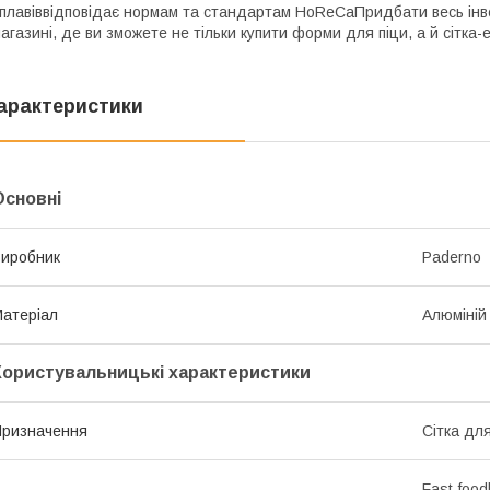
плавіввідповідає нормам та стандартам HoReCaПридбати весь інв
агазині, де ви зможете не тільки купити форми для піци, а й сітка-
арактеристики
Основні
иробник
Paderno
атеріал
Алюміній
Користувальницькі характеристики
ризначення
Сітка для
Fast-foo