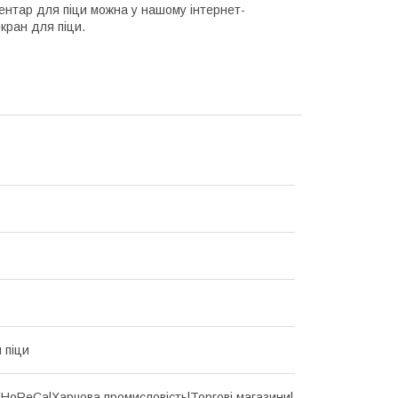
ентар для піци можна у нашому інтернет-
екран для піци.
 піци
d|HoReCa|Харчова промисловість|Торгові магазини|