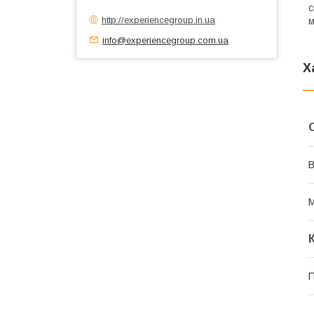
с
http://experiencegroup.in.ua
м
info@experiencegroup.com.ua
Х
В
М
П