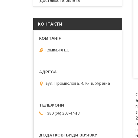
Доставка та оплата
КОНТАКТИ
Компанія EG
вул. Промислова, 4, Київ, Україна
С
е
п
з
+380 (66) 208-47-13
2
н
п
н