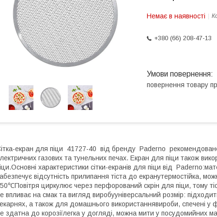
Немає в наявності
К
+380 (66) 208-47-13
повернення товару п
ітка-екран для піци 41727-40 від бренду Paderno рекомендовано 
лектричних газових та тунельних печах. Екран для піци також вик
іци.Основні характеристики сітки-екранів для піци від Paderno:мат
абезпечує відсутність прилипання тіста до екранутермостійка, мо
50℃Повітря циркулює через перфорований скрін для піци, тому тіст
е впливає на смак та вигляд виробууніверсальний розмір: підходить
екарнях, а також для домашнього використаннявироби, спечені у 
е здатна до корозіїлегка у догляді, можна мити у посудомийних м