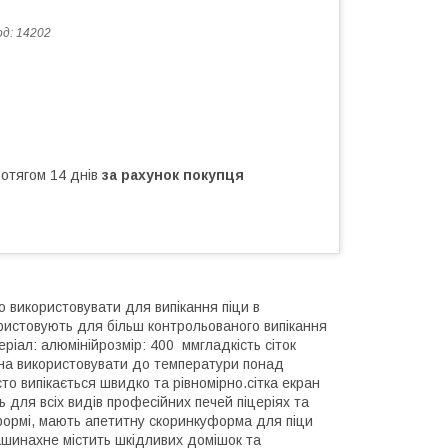
од:
14202
ротягом 14 днів
за рахунок покупця
використовувати для випікання піци в
ористовують для більш контрольованого випікання
еріал: алюмінійрозмір: 400 ммгладкість сіток
жна використовувати до температури понад
о випікається швидко та рівномірно.сітка екран
 для всіх видів професійних печей піцеріях та
формі, мають апетитну скоринкуформа для піци
ашинахне містить шкідливих домішок та