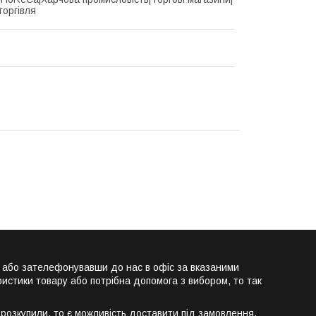
торгівля
т або зателефонувавши до нас в офіс за вказаними
истики товару або потрібна допомога з вибором, то так
розкупили, то є можливість доставити під замовлення.