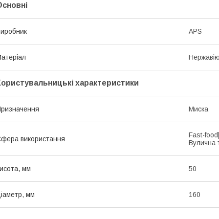
Основні
иробник
APS
атеріал
Нержавію
Користувальницькі характеристики
ризначення
Миска
Fast-foo
фера використання
Вулична 
исота, мм
50
іаметр, мм
160