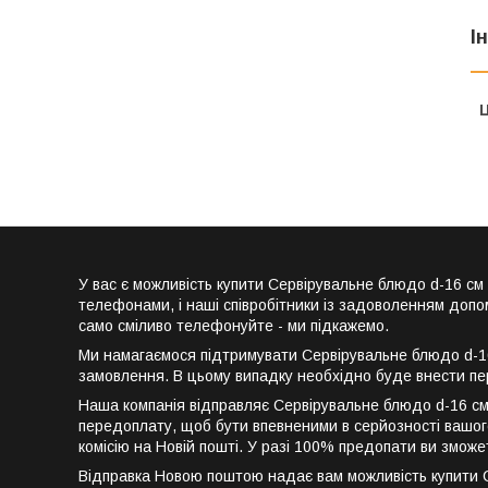
І
Ц
У вас є можливість купити Сервірувальне блюдо d-16 
телефонами, і наші співробітники із задоволенням допо
само сміливо телефонуйте - ми підкажемо.
Ми намагаємося підтримувати Сервірувальне блюдо d-16 
замовлення. В цьому випадку необхідно буде внести пе
Наша компанія відправляє Сервірувальне блюдо d-16 см
передоплату, щоб бути впевненими в серйозності вашого
комісію на Новій пошті. У разі 100% предопати ви змож
Відправка Новою поштою надає вам можливість купити Сер