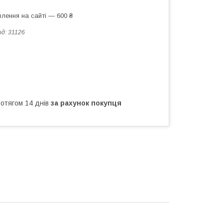
лення на сайті — 600 ₴
од:
31126
ротягом 14 днів
за рахунок покупця