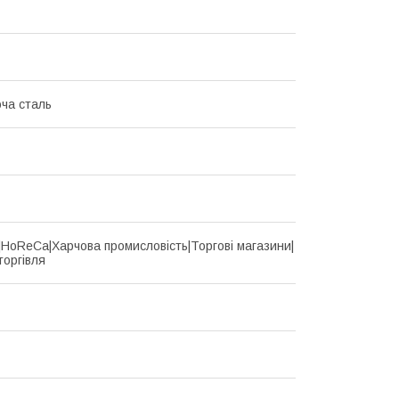
ча сталь
d|HoReCa|Харчова промисловість|Торгові магазини|
торгівля