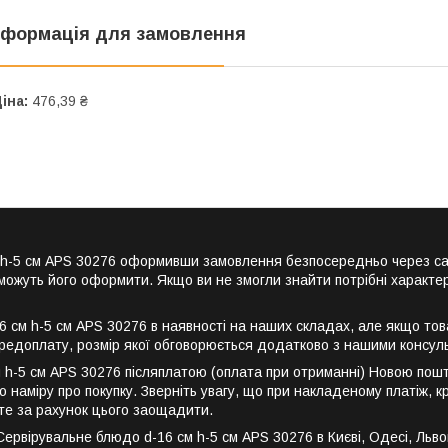
нформація для замовлення
іна:
476,39 ₴
см h-5 см APS 30276 оформивши замовлення безпосередньо через с
можуть його оформити. Якщо ви не змогли знайти потрібні характер
см h-5 см APS 30276 в наявності на наших складах, але якщо това
редоплату, розмір якої обговорюється додатково з нашими консул
 h-5 см APS 30276 післяплатою (оплата при отриманні) Новою пошт
 наміру про покупку. Зверніть увагу, що при накладеному платіж, 
ете за рахунок цього заощадити.
вірувальне блюдо d-16 см h-5 см APS 30276 в Києві, Одесі, Львові,