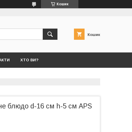
Кошик
Кошик
АКТИ
ХТО ВИ?
е блюдо d-16 см h-5 см APS