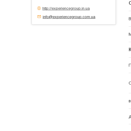
http://experiencegroup.in.ua
info@experiencegroup.com.ua
В
М
П
С
в
д