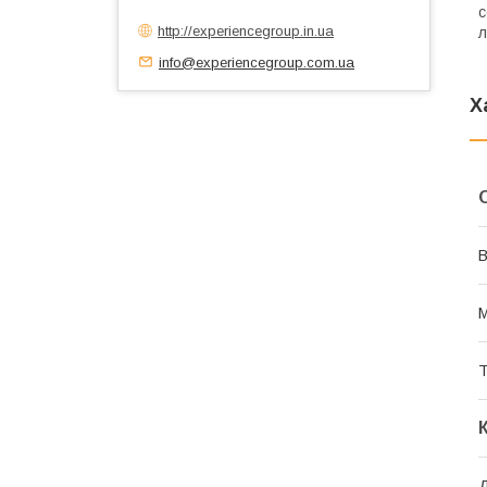
с
http://experiencegroup.in.ua
л
info@experiencegroup.com.ua
Х
В
М
Т
Д