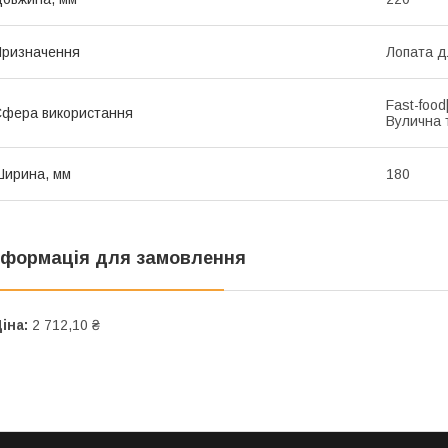
ризначення
Лопата д
Fast-foo
фера використання
Вулична 
ирина, мм
180
нформація для замовлення
іна:
2 712,10 ₴