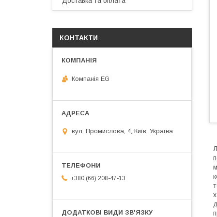
Доставка та оплата
КОНТАКТИ
Компанія EG
вул. Промислова, 4, Київ, Україна
Л
п
м
к
+380 (66) 208-47-13
т
х
д
п