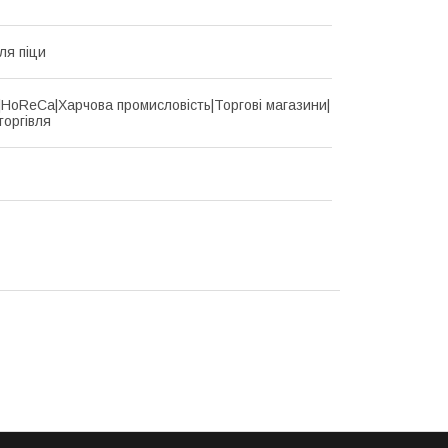
ля піци
d|HoReCa|Харчова промисловість|Торгові магазини|
торгівля