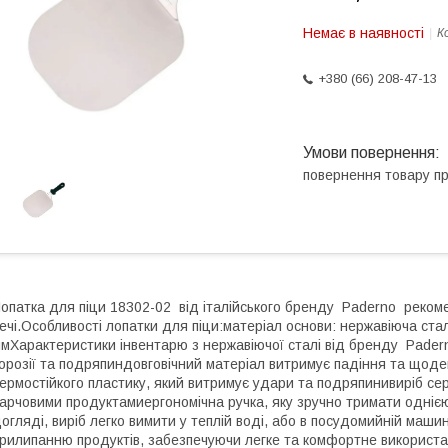
Немає в наявності
К
+380 (66) 208-47-13
повернення товару п
опатка для піци 18302-02 від італійського бренду Paderno реком
ечі.Особливості лопатки для піци:матеріал основи: нержавіюча ста
мХарактеристики інвентарю з нержавіючої сталі від бренду Paderno
орозії та подряпиндовговічний матеріал витримує падіння та щод
ермостійкого пластику, який витримує удари та подряпинивиріб с
арчовими продуктамиергономічна ручка, яку зручно тримати однією
огляді, виріб легко вимити у теплій воді, або в посудомийній маш
рилипанню продуктів, забезпечуючи легке та комфортне використ