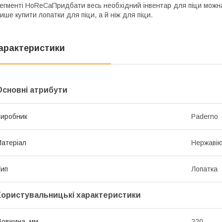
егменті HoReCaПридбати весь необхідний інвентар для піци можна
ише купити лопатки для піци, а й ніж для піци.
арактеристики
Основні атрибути
иробник
Paderno
атеріал
Нержавію
ип
Лопатка
Користувальницькі характеристики
овжина, мм
220