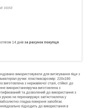
од:
10153
ротягом 14 днів
за рахунок покупця
ендовано використовувати для витягування піци з
льматеріал ручки: пластмасарозмір: 220x180
:виготовлена з нержавіючої сталі, стійкої до
енне використанняручка виготовлена з
ертифікований та дозволений до використання з
 рукою не перенапружує зап'ястоклегка у
иніабсолютно гладка поверхня запобігає
анняідеально підходить до використання в