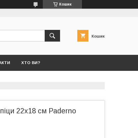
Кошик
Кошик
АКТИ
ХТО ВИ?
піци 22х18 см Paderno