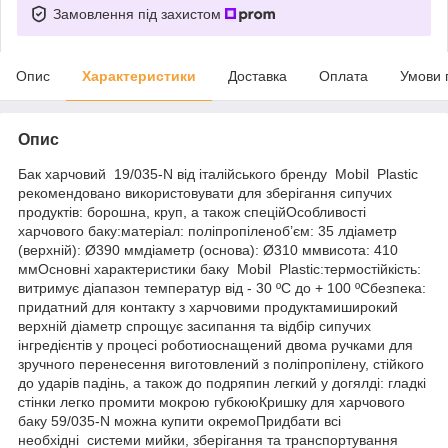
Замовлення під захистом
Опис
Характеристики
Доставка
Оплата
Умови 
Опис
Бак харчовий 19/035-N від італійського бренду Mobil Plastic
рекомендовано використовувати для зберігання сипучих
продуктів: борошна, круп, а також спеційОсобливості
харчового баку:матеріал: поліпропіленоб’єм: 35 лдіаметр
(верхній): Ø390 ммдіаметр (основа): Ø310 ммвисота: 410
ммОсновні характеристики баку Mobil Plastic:термостійкість:
витримує діапазон температур від - 30 ºC до + 100 ºCбезпека:
придатний для контакту з харчовими продуктамиширокий
верхній діаметр спрощує засипання та відбір сипучих
інгредієнтів у процесі роботиоснащений двома ручками для
зручного перенесення виготовлений з поліпропілену, стійкого
до ударів падінь, а також до подряпин легкий у догялді: гладкі
стінки легко промити мокрою губкоюКришку для харчового
баку 59/035-N можна купити окремоПридбати всі
необхідні системи мийки, зберігання та транспортування