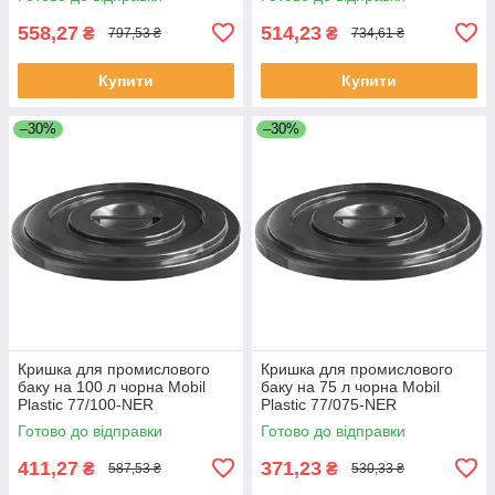
558,27
514,23
₴
₴
797,53 ₴
734,61 ₴
Купити
Купити
–30%
–30%
Кришка для промислового
Кришка для промислового
баку на 100 л чорна Mobil
баку на 75 л чорна Mobil
Plastic 77/100-NER
Plastic 77/075-NER
Готово до відправки
Готово до відправки
411,27
371,23
₴
₴
587,53 ₴
530,33 ₴