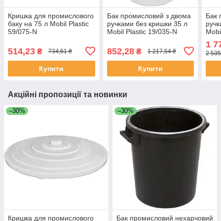
Кришка для промислового
Бак промисловий з двома
Бак 
баку на 75 л Mobil Plastic
ручками без кришки 35 л
ручк
59/075-N
Mobil Plastic 19/035-N
Mobi
1 7
514,23
852,28
₴
₴
734,61 ₴
1 217,54 ₴
2 535
Купити
Купити
Акційні пропозиції та новинки
–30%
–30%
Кришка для промислового
Бак промисловий нехарчовий