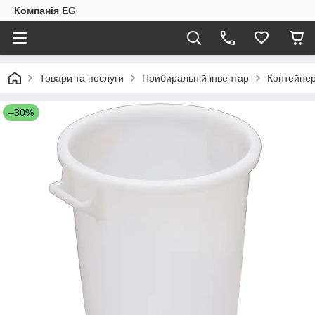
Компанія EG
Товари та послуги
Прибиральній інвентар
Контейнери
–30%