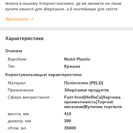
можна в нашому інтернет-магазині, де ви зможете не лише
купити ємності для зберігання, а й контейнери для сміття
Приховати
Характеристики
Основні
Виробник
Mobil Plastic
Тип
Кришка
Користувальницькі характеристики
Матеріал
Поліетилен (PELD)
Призначення
Зберігання продуктів
Сфера використання
Fast-food|HoReCa|Харчова
промисловість|Торгові
магазини|Вулична торгівля
висота, мм
410
діаметр, мм
390
об'єм, мл
35000