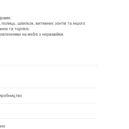
ірами.
 полиць, шпильок, витяжних зонтів та іншого
ня та торгівлі.
овленнями на меблі з нержавійки.
иробництво
йне