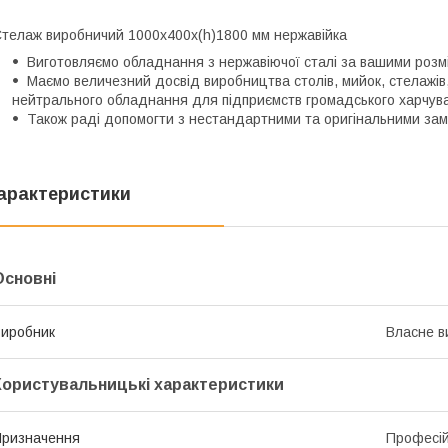
телаж виробничий 1000х400х(h)1800 мм нержавійка
Виготовляємо обладнання з нержавіючої сталі за вашими розм
Маємо величезний досвід виробництва столів, мийок, стелажів,
нейтрального обладнання для підприємств громадського харчуван
Також раді допомогти з нестандартними та оригінальними зам
арактеристики
Основні
иробник
Власне в
Користувальницькі характеристики
ризначення
Професі