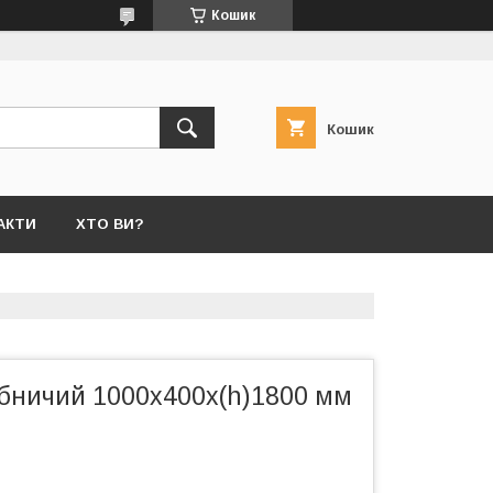
Кошик
Кошик
АКТИ
ХТО ВИ?
бничий 1000х400х(h)1800 мм