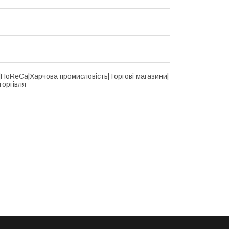
d|HoReCa|Харчова промисловість|Торгові магазини|
торгівля