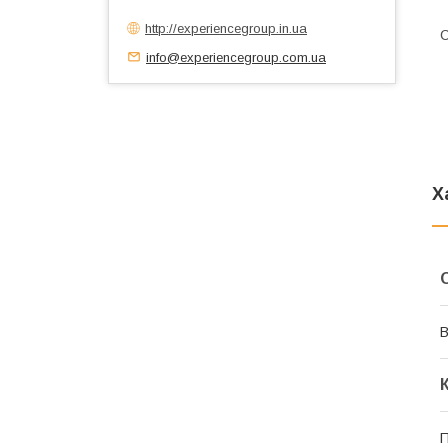
http://experiencegroup.in.ua
С
info@experiencegroup.com.ua
Х
В
П