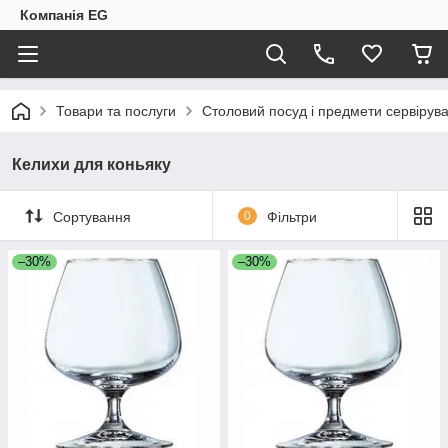
Компанія EG
Товари та послуги
Столовий посуд і предмети сервірув
Келихи для коньяку
Сортування
0
Фільтри
–30%
–30%