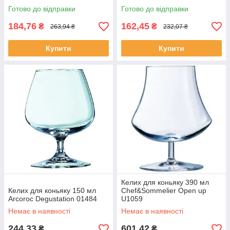
Готово до відправки
Готово до відправки
184,76
162,45
₴
₴
263,94 ₴
232,07 ₴
Купити
Купити
Келих для коньяку 390 мл
Келих для коньяку 150 мл
Chef&Sommelier Open up
Arcoroc Degustation 01484
U1059
Немає в наявності
Немає в наявності
244,33
601,42
₴
₴