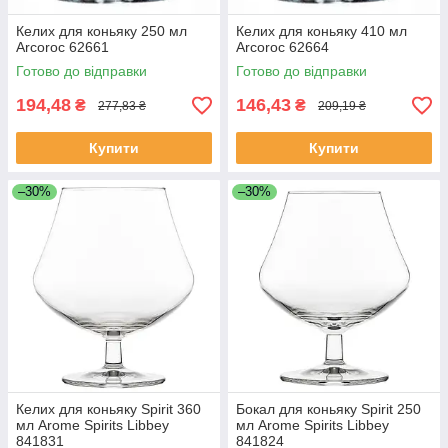
Келих для коньяку 250 мл
Келих для коньяку 410 мл
Arcoroc 62661
Arcoroc 62664
Готово до відправки
Готово до відправки
194,48
146,43
₴
₴
277,83 ₴
209,19 ₴
Купити
Купити
–30%
–30%
Келих для коньяку Spirit 360
Бокал для коньяку Spirit 250
мл Arome Spirits Libbey
мл Arome Spirits Libbey
841831
841824