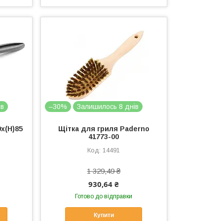
ів
–30%
Залишилось 8 днів
x(H)85
Щітка для гриля Paderno
41773-00
14491
1 329,49 ₴
930,64 ₴
Готово до відправки
Купити