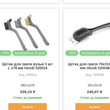
–30%
Залишилось 8 днів
–30%
Залишилось 8 дн
Щітки для гриля вузькі 3 шт
Щітка для гриля 70x310
L 178 мм Hendi 525524
mm Hendi 525548
525524
525548
483,19 ₴
351,53 ₴
338,23 ₴
246,07 ₴
Готово до відправки
Готово до відправки
Купити
Купити