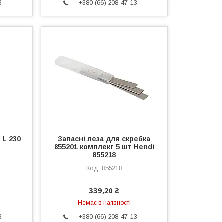
3
+380 (66) 208-47-13
 L 230
Запасні леза для скребка
855201 комплект 5 шт Hendi
855218
855218
339,20 ₴
Немає в наявності
3
+380 (66) 208-47-13