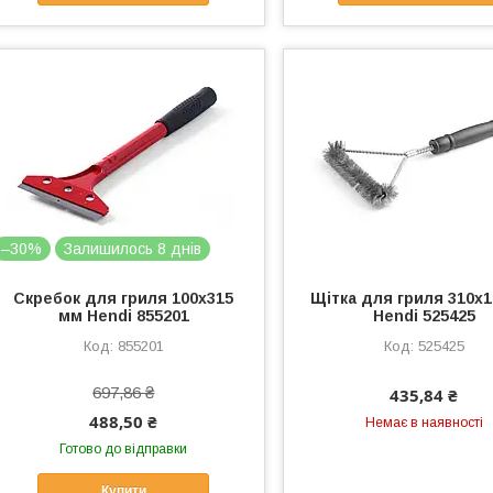
–30%
Залишилось 8 днів
Скребок для гриля 100x315
Щітка для гриля 310x
мм Hendi 855201
Hendi 525425
855201
525425
697,86 ₴
435,84 ₴
488,50 ₴
Немає в наявності
Готово до відправки
Купити