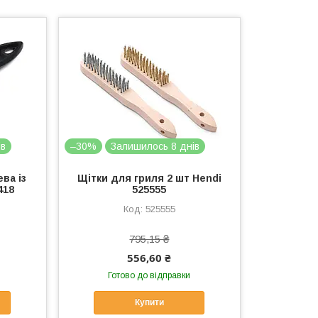
ів
–30%
Залишилось 8 днів
ва із
Щітки для гриля 2 шт Hendi
418
525555
525555
795,15 ₴
556,60 ₴
Готово до відправки
Купити