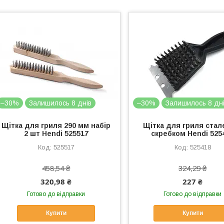
–30%
Залишилось 8 днів
–30%
Залишилось 8 дн
Щітка для гриля 290 мм набір
Щітка для гриля стале
2 шт Hendi 525517
скребком Hendi 525
525517
525418
458,54 ₴
324,29 ₴
320,98 ₴
227 ₴
Готово до відправки
Готово до відправки
Купити
Купити